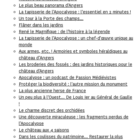
Le plus beau panorama d'Angers
La tapisserie de l'Apocalypse : l'essentiel en 2 minutes !
Un tour à la Porte des champs...
Flâner dans les jardins
René le Magnifique : de l'histoire à la légende
La tapisserie de l'Apocalypse : un chef-d'œuvre unique au
monde
Aux armes, etc. ! Armoiries et symboles héraldiques au
château d’Angers
Les broderies des fossés : des jardins historiques pour le
château d'Angers
Apocalypse : un podcast de Passion Médiévistes
Protéger la biodiversité : l'autre mission du monument
La plus ancienne herse de France
Un peu plus à l'Ouest... De Louis Ier au Général de Gaulle
!
Le charme discret des orchidées
Une découverte miraculeuse : les fragments perdus de
l’Apocalypse
Le château aux 4 saisons
Dans les coulisses du patrimoine... Restaurer la plus