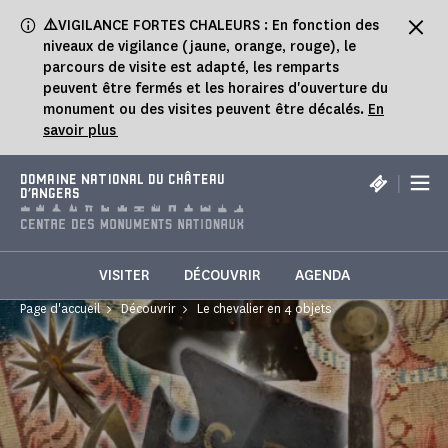
Panneau de gestion des cookies
⚠️
VIGILANCE FORTES CHALEURS : En fonction des
niveaux de vigilance (jaune, orange, rouge), le
parcours de visite est adapté, les remparts
peuvent être fermés et les horaires d'ouverture du
monument ou des visites peuvent être décalés.
En
savoir plus
|
DOMAINE NATIONAL DU CHÂTEAU
D'ANGERS
VISITER
DÉCOUVRIR
AGENDA
Page d'accueil
Découvrir
Le chevalier en 4 objets