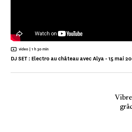
Temps de Lecture
video |
1 h 30 min
DJ SET : Electro au château avec Alya - 15 mai 
Vibre
grâ