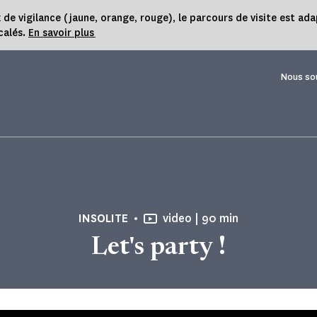
 vigilance (jaune, orange, rouge), le parcours de visite est ada
calés.
En savoir plus
Nous so
Temps de Lecture
INSOLITE
video |
90 min
Let's party !