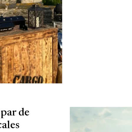
par de
cales