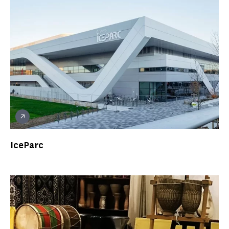
IceParc