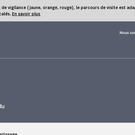
 vigilance (jaune, orange, rouge), le parcours de visite est ada
calés.
En savoir plus
Nous so
du
entissage