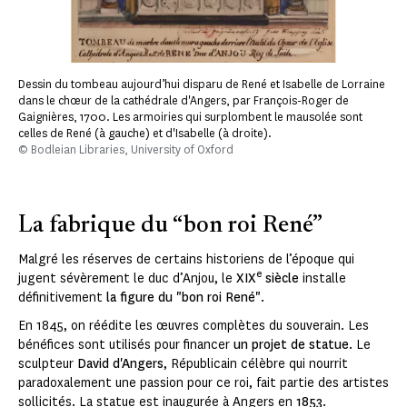
Dessin du tombeau aujourd’hui disparu de René et Isabelle de Lorraine
dans le chœur de la cathédrale d'Angers, par François-Roger de
Gaignières, 1700. Les armoiries qui surplombent le mausolée sont
celles de René (à gauche) et d'Isabelle (à droite).
© Bodleian Libraries, University of Oxford
La fabrique du “bon roi René”
Malgré les réserves de certains historiens de l’époque qui
e
jugent sévèrement le duc d’Anjou, le
XIX
siècle
installe
définitivement
la figure du "bon roi René"
.
En 1845, on réédite les œuvres complètes du souverain. Les
bénéfices sont utilisés pour financer
un projet de statue
. Le
sculpteur
David d'Angers
, Républicain célèbre qui nourrit
paradoxalement une passion pour ce roi, fait partie des artistes
sollicités. La statue est inaugurée à Angers en
1853
.