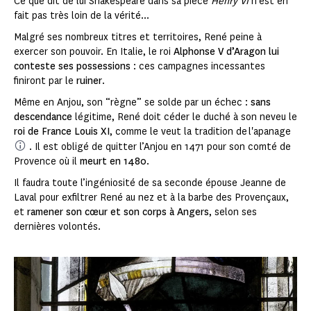
Ce que dit de lui Shakespeare dans sa pièce
Henry VI
n’est en
fait pas très loin de la vérité...
Malgré ses nombreux titres et territoires, René peine à
exercer son pouvoir. En Italie, le roi
Alphonse V d’Aragon lui
conteste ses possessions
: ces campagnes incessantes
finiront par le
ruiner
.
Même en Anjou, son “règne” se solde par un échec :
sans
descendance
légitime, René doit céder le duché à son neveu le
roi de France Louis XI
, comme le veut la tradition de l'apanage
. Il est obligé de quitter l’Anjou en 1471 pour son comté de
Provence où il
meurt en 1480
.
Il faudra toute l’ingéniosité de sa seconde épouse Jeanne de
Laval pour exfiltrer René au nez et à la barbe des Provençaux,
et
ramener son cœur et son corps à Angers
, selon ses
dernières volontés.