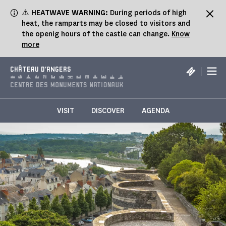
Cookies management panel
⚠️
HEATWAVE WARNING:
During periods of high
heat, the ramparts may be closed to visitors and
the openig hours of the castle can change.
Know
more
|
CHÂTEAU D'ANGERS
VISIT
DISCOVER
AGENDA