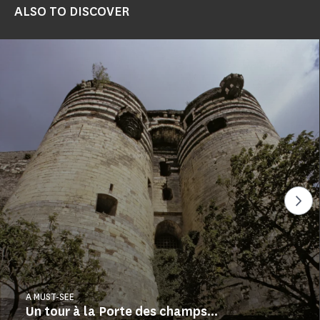
ALSO TO DISCOVER
See
A MUST-SEE
Un tour à la Porte des champs...