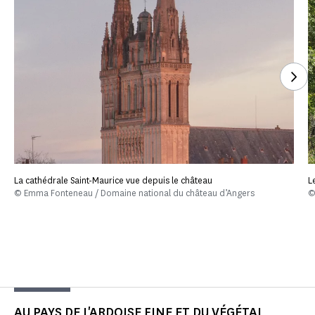
See
La cathédrale Saint-Maurice vue depuis le château
L
© Emma Fonteneau / Domaine national du château d’Angers
©
AU PAYS DE L'ARDOISE FINE ET DU VÉGÉTAL