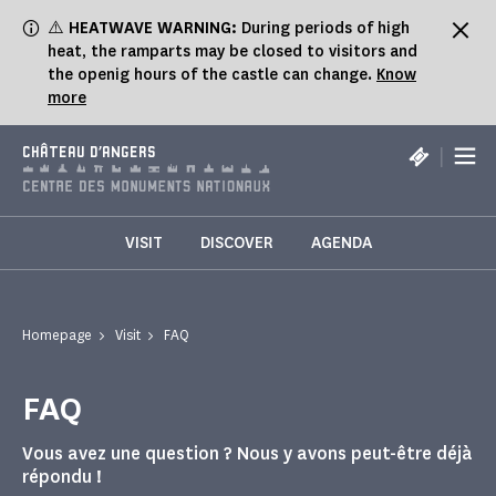
Cookies management panel
⚠️
HEATWAVE WARNING:
During periods of high
heat, the ramparts may be closed to visitors and
the openig hours of the castle can change.
Know
more
|
CHÂTEAU D'ANGERS
VISIT
DISCOVER
AGENDA
Homepage
Visit
FAQ
FAQ
Vous avez une question ? Nous y avons peut-être déjà
répondu !