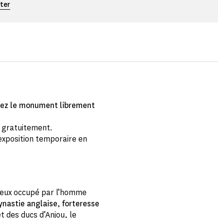
ter
ez le monument librement
é gratuitement.
'exposition temporaire en
cheux occupé par l’homme
ynastie anglaise
,
forteresse
t des ducs d’Anjou, le