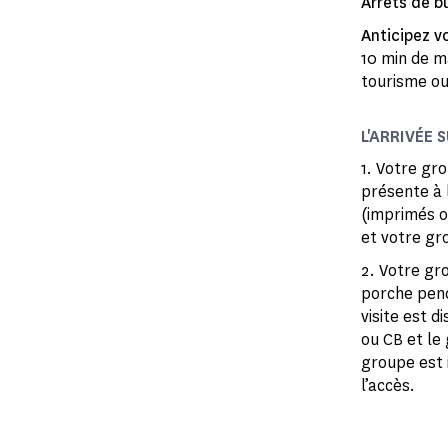
Arrêts de bu
Anticipez vo
10 min de m
tourisme ou
L'ARRIVÉE S
1. Votre gr
présente à 
(imprimés ou
et votre gro
2. Votre gr
porche pend
visite est 
ou CB et le 
groupe est i
l’accès.