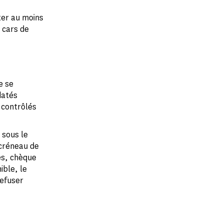
ter au moins
 cars de
e se
datés
t contrôlés
 sous le
 créneau de
es, chèque
ible, le
refuser