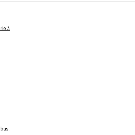
rie à
 bus.