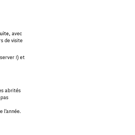
uite
, avec
 de visite
server !) et
es abrités
 pas
e l'année.