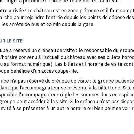
s "Irigo" à proximité :
"Office de Tourisme" et "Château".
tre arrivée !
Le château est en zone piétonne et il faut comp
arche pour rejoindre l'entrée depuis les points de dépose des
 les arrêts de bus et 20 min depuis la gare.
UR LE SITE
oupe a réservé un créneau de visite : le responsable du group
l'horaire convenu à l'accueil du château avec ses billets horo
 au format numérique). Les billets et l'horaire de visite son
upe bénéficie d’un accès coupe-file.
oupe n’a pas réservé de créneau de visite : le groupe patiente
ant que l'accompagnateur se présente à la billetterie. Si le
disponible l'accompagnateur règle les sommes dues en espèc
groupe peut accéder à la visite. Si le créneau n’est pas dispon
nvité à se présenter à un autre horaire ou bien peut se voir 