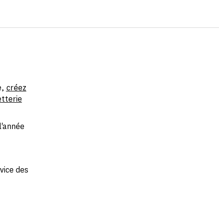
e,
créez
etterie
l'année
vice des