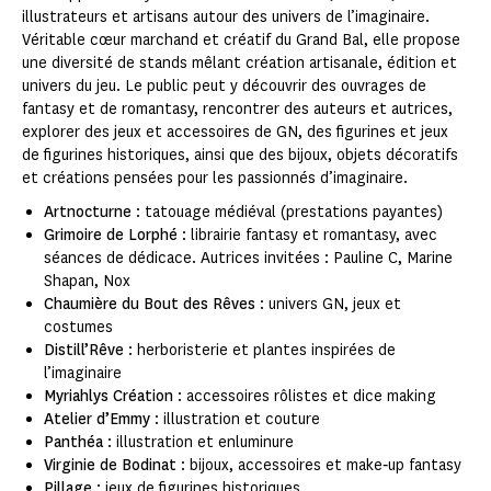
illustrateurs et artisans autour des univers de l’imaginaire.
Véritable cœur marchand et créatif du Grand Bal, elle propose
une diversité de stands mêlant création artisanale, édition et
univers du jeu. Le public peut y découvrir des ouvrages de
fantasy et de romantasy, rencontrer des auteurs et autrices,
explorer des jeux et accessoires de GN, des figurines et jeux
de figurines historiques, ainsi que des bijoux, objets décoratifs
et créations pensées pour les passionnés d’imaginaire.
Artnocturne
: tatouage médiéval (prestations payantes)
Grimoire de Lorphé
: librairie fantasy et romantasy, avec
séances de dédicace. Autrices invitées : Pauline C, Marine
Shapan, Nox
Chaumière du Bout des Rêves
: univers GN, jeux et
costumes
Distill’Rêve
: herboristerie et plantes inspirées de
l’imaginaire
Myriahlys Création
: accessoires rôlistes et dice making
Atelier d’Emmy
: illustration et couture
Panthéa
: illustration et enluminure
Virginie de Bodinat
: bijoux, accessoires et make‑up fantasy
Pillage
: jeux de figurines historiques