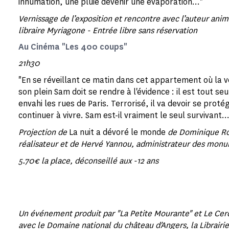
inhumation, une pluie devenir une évaporation..."
Vernissage de l’exposition et rencontre avec l’auteur ani
libraire Myriagone - Entrée libre sans réservation
Au Cinéma "Les 400 coups"
21h30
"En se réveillant ce matin dans cet appartement où la ve
son plein Sam doit se rendre à l'évidence : il est tout se
envahi les rues de Paris. Terrorisé, il va devoir se proté
continuer à vivre. Sam est-il vraiment le seul survivant…
Projection de
La nuit a dévoré le monde
de Dominique Ro
réalisateur et de Hervé Yannou, administrateur des mon
5.70€ la place, déconseillé aux -12 ans
Un événement produit par "La Petite Mourante" et Le Cer
avec le Domaine national du château d'Angers, la Librair