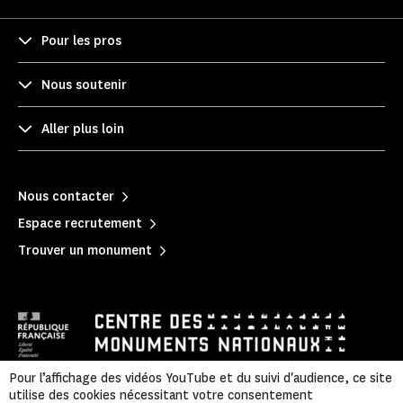
Pour les pros
Nous soutenir
Aller plus loin
Nous contacter
Espace recrutement
Trouver un monument
Pour l’affichage des vidéos YouTube et du suivi d'audience, ce site
utilise des cookies nécessitant votre consentement
Mentions légales
|
Politique de confidentialité
|